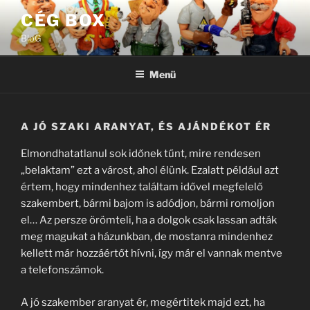
Tartalomhoz
CÉG BOX
BloG
Menü
A JÓ SZAKI ARANYAT, ÉS AJÁNDÉKOT ÉR
Elmondhatatlanul sok időnek tűnt, mire rendesen
„belaktam” ezt a várost, ahol élünk. Ezalatt például azt
értem, hogy mindenhez találtam idővel megfelelő
szakembert, bármi bajom is adódjon, bármi romoljon
el… Az persze örömteli, ha a dolgok csak lassan adták
meg magukat a házunkban, de mostanra mindenhez
kellett már hozzáértőt hívni, így már el vannak mentve
a telefonszámok.
A jó szakember aranyat ér, megértitek majd ezt, ha