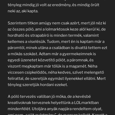
tényleg mindig jó volt az eredmény, és mindig örült
neki az, aki kapta.
Szerintem titkon amúgy nem csak azért, mert jól néz ki
az összes póló, ami a lolmarktosok keze alól kerül ki, de
hordható és strapabíró is minden termék, valamint
kellemes a viselésük. Tudom, mert én is kaptam már a
páromtól, minek utána a családban is divattá tettem ezt
a mókás szokást. Adtam már a gyermekeimnek is
egyedi üzenetet közvetítő pólót, a páromnak, és
viszont megkaptam már tőlük is a magamét. Néha
viccesen csipkelődős, néha kedves, szívet melengető
felirattal, de szeretjük egymást ilyenekkel ellátni. Mert
tényleg szeretjük hordani ezeket.
A póló tervezés valóban jó móka, de a kevésbé
kreatívoknak terveznek helyettünk a LOLmarktban
mindenfélét. Utoljára anyák napjára rendeltem olyat,