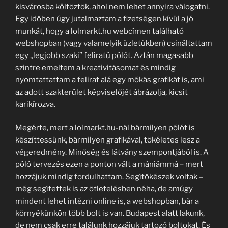
kisvárosba költöztök, ahol nem lehet annyira válogatni.
Egy időben úgy jutalmaztam a fizetségen kívül a jó
munkát, hogy a lolmarkt.hu webcímen található
webshopban (vagy valamelyik üzletükben) csináltattam
egy „legjobb szaki” feliratú pólót. Aztán magasabb
szintre emeltem a kreativitásomat és mindig
nyomtattattam a felirat alá egy mókás grafikát is, ami
az adott szakterület képviselőjét ábrázolja, kicsit
karikírozva.
Megérte, mert a lolmarkt.hu-nál bármilyen pólót is
készíttessünk, bármilyen grafikával, tökéletes lesz a
végeredmény. Minőség és látvány szempontjából is. A
póló tervezés ezen a ponton vált a mániámmá – mert
hozzájuk mindig fordulhattam. Segítőkészek voltak –
még segítettek is az ötletelésben néha, de amúgy
mindent lehet intézni online is, a webshopban, bár a
környékünkön több bolt is van. Budapest alatt lakunk,
de nem csak erre találunk hozzájuk tartozó boltokat. És