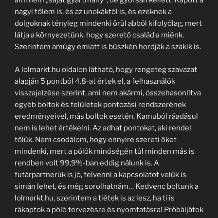
ami nem „saját gyártmány”, de gyorsan kellett. Kapott a
nagyi tőlem is, és az unokáktól is, és ezeknek a
dolgoknak tényleg mindenki örül abból kifolyólag, mert
látja a környezetünk, hogy szerető család a miénk.
Szerintem amúgy emiatt is büszkén hordják a szakik is.
A lolmarkt.hu oldalon látható, hogy rengeteg szavazat
alapján 5 pontból 4.8-at értek el, a felhasználók
visszajelzése szerint, ami nem akármi, összehasonlítva
egyéb boltok és felületek pontozási rendszerének
eredményeivel, más boltok esetén. Kamuból ráadásul
nem is lehet értékelni. Az adhat pontokat, aki rendel
tőlük. Nem csodálom, hogy ennyire szereti őket
mindenki, mert a pólók minőségén túl minden más is
rendben volt 99,9%-ban eddig nálunk is. A
futárpartnerük is jó, felvenni a kapcsolatot velük is
simán lehet, és még sorolhatnám… Kedvenc boltunk a
lolmarkt.hu, szerintem a tiétek is az lesz, ha ti is
rákaptok a póló tervezésre és nyomtatásra! Próbáljátok