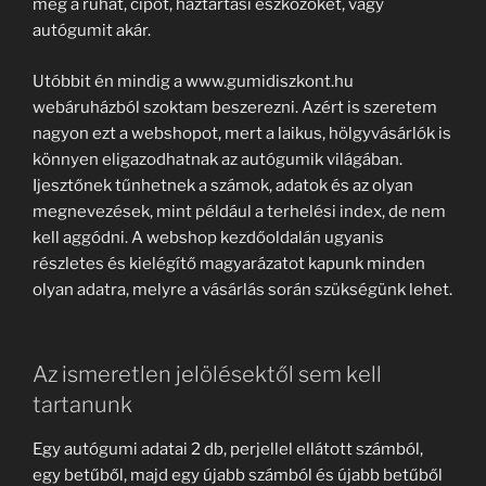
meg a ruhát, cipőt, háztartási eszközöket, vagy
autógumit akár.
Utóbbit én mindig a www.gumidiszkont.hu
webáruházból szoktam beszerezni. Azért is szeretem
nagyon ezt a webshopot, mert a laikus, hölgyvásárlók is
könnyen eligazodhatnak az autógumik világában.
Ijesztőnek tűnhetnek a számok, adatok és az olyan
megnevezések, mint például a terhelési index, de nem
kell aggódni. A webshop kezdőoldalán ugyanis
részletes és kielégítő magyarázatot kapunk minden
olyan adatra, melyre a vásárlás során szükségünk lehet.
Az ismeretlen jelölésektől sem kell
tartanunk
Egy autógumi adatai 2 db, perjellel ellátott számból,
egy betűből, majd egy újabb számból és újabb betűből