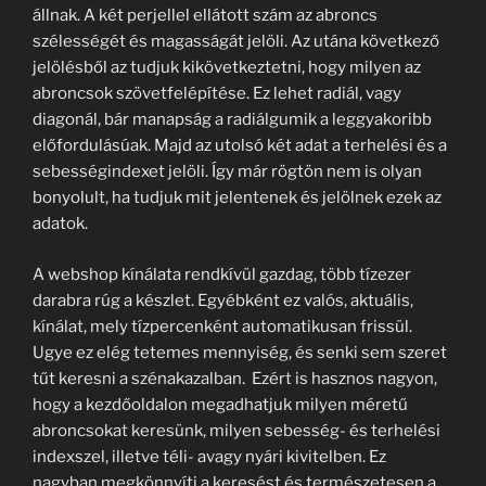
állnak. A két perjellel ellátott szám az abroncs
szélességét és magasságát jelöli. Az utána következő
jelölésből az tudjuk kikövetkeztetni, hogy milyen az
abroncsok szövetfelépítése. Ez lehet radiál, vagy
diagonál, bár manapság a radiálgumik a leggyakoribb
előfordulásúak. Majd az utolsó két adat a terhelési és a
sebességindexet jelöli. Így már rögtön nem is olyan
bonyolult, ha tudjuk mit jelentenek és jelölnek ezek az
adatok.
A webshop kínálata rendkívül gazdag, több tízezer
darabra rúg a készlet. Egyébként ez valós, aktuális,
kínálat, mely tízpercenként automatikusan frissül.
Ugye ez elég tetemes mennyiség, és senki sem szeret
tűt keresni a szénakazalban. Ezért is hasznos nagyon,
hogy a kezdőoldalon megadhatjuk milyen méretű
abroncsokat keresünk, milyen sebesség- és terhelési
indexszel, illetve téli- avagy nyári kivitelben. Ez
nagyban megkönnyíti a keresést és természetesen a