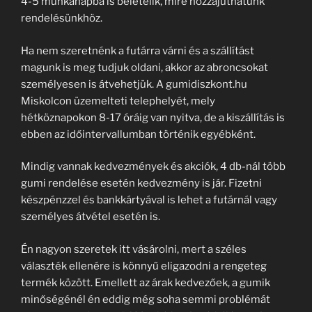
4-5 munkanapba is beletelik, mire hozzájuthatunk
rendelésünkhöz.
Ha nem szeretnénk a futárra várni és a szállítást
magunk is meg tudjuk oldani, akkor az abroncsokat
személyesen is átvehetjük. A gumidiszkont.hu
Miskolcon üzemelteti telephelyét, mely
hétköznapokon 8-17 óráig van nyitva, de a kiszállítás is
ebben az időintervallumban történik egyébként.
Mindig vannak kedvezmények és akciók, 4 db-nál több
gumi rendelése esetén kedvezmény is jár. Fizetni
készpénzzel és bankkártyával is lehet a futárnál vagy
személyes átvétel esetén is.
Én nagyon szeretek itt vásárolni, mert a széles
választék ellenére is könnyű eligazodni a rengeteg
termék között. Emellett az árak kedvezőek, a gumik
minőségénél én eddig még soha semmi problémát