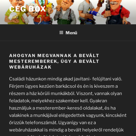
Tartalomhoz
CÉG BOX
BloG
Menü
AHOGYAN MEGVANNAK A BEVÁLT
MESTEREMBEREK, ÚGY A BEVÁLT
WEBÁRUHÁZAK
Családi házunkon mindig akad javítani- felújítani való.
Férjem ügyes kezűen barkácsol és én is kiveszem a
részem a ház körüli munkákból. Viszont, vannak olyan
feladatok, melyekhez szakember kell. Gyakran
használjuk a mesterember-kereső oldalakat, és ha
valakinek a munkájával elégedettek vagyunk, kincsként
őrizzük telefonszámát. Ugyanígy van ez a
webáruházakkal is mindig a bevált helyekről rendeljük