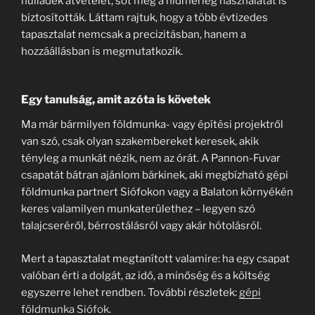
hulladék átvételét, sőt még a hídmérleg használatát is
biztosították. Láttam rajtuk, hogy a több évtizedes
tapasztalat nemcsak a precizitásban, hanem a
hozzáállásban is megmutatkozik.
Egy tanulság, amit azóta is követek
Ma már bármilyen földmunka- vagy építési projektről
van szó, csak olyan szakembereket keresek, akik
tényleg a munkát nézik, nem az órát. A Pannon-Fuvar
csapatát bátran ajánlom bárkinek, aki megbízható gépi
földmunka partnert Siófokon vagy a Balaton környékén
keres valamilyen munkaterülethez – legyen szó
talajcseréről, bérrostálásról vagy akár hótolásról.
Mert a tapasztalat megtanított valamire: ha egy csapat
valóban érti a dolgát, az idő, a minőség és a költség
egyszerre lehet rendben. További részletek:
gépi
földmunka Siófok
.