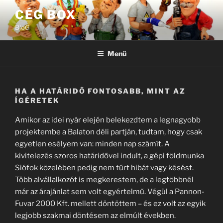
Tartalomhoz
CÉG BOX
BloG
Menü
HA A HATÁRIDŐ FONTOSABB, MINT AZ
ÍGÉRETEK
Amikor az idei nyár elején belekezdtem a legnagyobb
projektembe a Balaton déli partján, tudtam, hogy csak
egyetlen esélyem van: minden nap számít. A
kivitelezés szoros határidővel indult, a gépi földmunka
Siófok közelében pedig nem tűrt hibát vagy késést.
Több alvállalkozót is megkerestem, de a legtöbbnél
már az árajánlat sem volt egyértelmű. Végül a Pannon-
Fuvar 2000 Kft. mellett döntöttem – és ez volt az egyik
legjobb szakmai döntésem az elmúlt években.