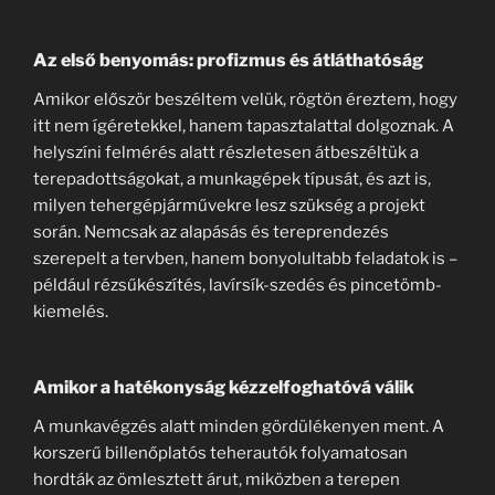
Az első benyomás: profizmus és átláthatóság
Amikor először beszéltem velük, rögtön éreztem, hogy
itt nem ígéretekkel, hanem tapasztalattal dolgoznak. A
helyszíni felmérés alatt részletesen átbeszéltük a
terepadottságokat, a munkagépek típusát, és azt is,
milyen tehergépjárművekre lesz szükség a projekt
során. Nemcsak az alapásás és tereprendezés
szerepelt a tervben, hanem bonyolultabb feladatok is –
például rézsűkészítés, lavírsík-szedés és pincetömb-
kiemelés.
Amikor a hatékonyság kézzelfoghatóvá válik
A munkavégzés alatt minden gördülékenyen ment. A
korszerű billenőplatós teherautók folyamatosan
hordták az ömlesztett árut, miközben a terepen