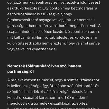
dolgozó munkagépek precízen végezték a földnyesést
és úttükörkészítést. Egy ponton még betondarálásra
és földrostálásra is szükség volt, hogy
újrahasznosítható anyagokat kapjunk – ez nemcsak
gazdaságos, hanem környezetbarát megoldás is volt. A
csapat minden nap időben kezdett, és pontosan tudta,
mit kell csinálni. Nem voltak felesleges körök, és ami
külön tetszett: soha nem éreztem, hogy valamit sietve
vagy félvállról végeznének el.
Nemcsak földmunkáról van szó, hanem
partnerségről
A projekt közben felmerült, hogy a bontási szakaszhoz
is kellene segítség – így jött képbe az épületbontás és
az építési hulladék elszállítás szolgáltatásuk. Nem
kellett új csapatot keresnem, mert ők mindent
megoldottak: a törmelék elszállítását, az építési